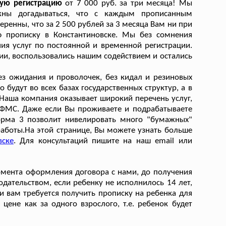
щую регистрацию
от 7 000 руб. за три месяца! Мы
жны догадываться, что с каждым прописанным
ренны, что за 2 500 рублей за 3 месяца Вам ни при
ю прописку в Константиновске. Мы без сомнения
ия услуг по постоянной и временной регистрации.
сии, воспользовались нашим содействием и остались
ез ожидания и проволочек, без кидал и резиновых
 будут во всех базах государственных структур, а в
 Наша компания оказывает широкий перечень услуг,
УФМС. Даже если Вы проживаете и подрабатываете
форма 3 позволит нивелировать много "бумажных"
аботы.На этой странице, Вы можете узнать больше
вске
. Для консультаций пишите на наш email или
омента оформления договора с нами, до получения
одательством, если ребенку не исполнилось 14 лет,
и вам требуется получить прописку на ребенка для
ене как за одного взрослого, т.е. ребенок будет