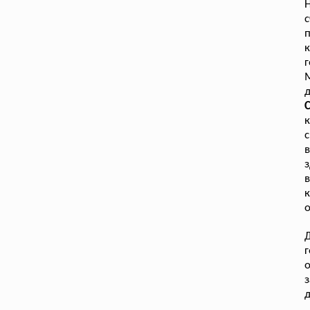
п
г
М
к
с
в
з
в
к
о
Д
г
о
з
д