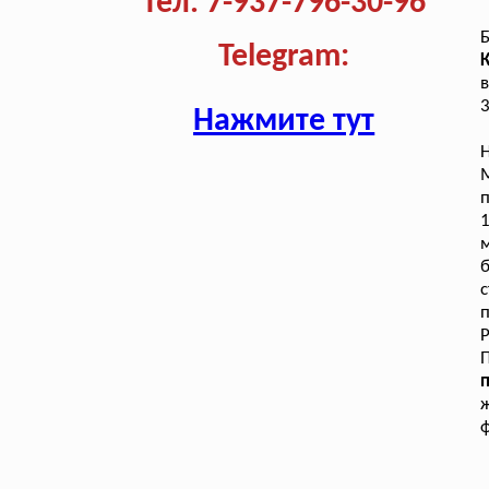
Тел. 7-937-796-30-96
Telegram:
в
3
Нажмите тут
п
1
п
Р
п
ж
ф