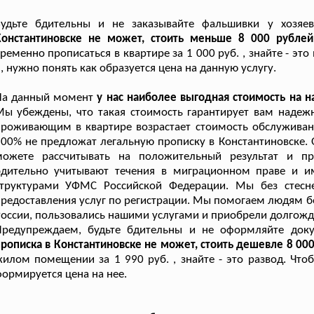
Будьте бдительны и не заказывайте фальшивки у хозяе
Константиновске не может, стоить меньше 8 000 рубле
ременно прописаться в квартире за 1 000 руб. , знайте - эт
, нужно понять как образуется цена на данную услугу.
На данный момент
у нас наиболее выгодная стоимость на 
Мы убеждены, что такая стоимость гарантирует вам наде
роживающим в квартире возрастает стоимость обслуживани
00% не предложат легальную прописку в Константиновске.
можете рассчитывать на положительный результат и пр
бдительно учитывают течения в миграционном праве и и
структурами УФМС Российской Федерации. Мы без стесн
редоставления услуг по регистрации. Мы помогаем людям бо
оссии, пользовались нашими услугами и приобрели долгожд
Предупреждаем, будьте бдительны и не оформляйте док
рописка в Константиновске не может, стоить дешевле 8 000 
илом помещении за 1 990 руб. , знайте - это развод. Что
ормируется цена на нее.