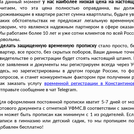
На данный момент
у нас наиболее низкая цена на настоя
считаем, что эта цена полностью оправданна, вы дол
роживающим в квартире растет сумма квартплаты, будьте уве
каких обстоятельствах не предложат легальную временну
оворим, что являемся надежным партнером в сфере оказан
ы работаем более 10 лет и уже сотни клиентов по всей Рос
довольны.
Сделать защищенную временную прописку
стало просто, б
вартир, все просто, без скрытых поборов, Ваши данные точно
видетельстве о регистрации будет стоять настоящий штамп.
се заявления и документы мы регистрируем всегда через 
десь, но зарегистрированы в другом городе России, то 
опросов, и станет конкурентным фактором при получении р
ак заказать услугу
временной регистрации в Константино
тправьте сообщение в чат Telegram.
ля оформления постоянной прописки хватит 5-7 дней от м
отового документа с отметкой УФМС.В соответствии с закон
н может быть прописан как минимум с 1 из родителей. Есл
аписи в гимназию или детский садик, то мы пропишем по ц
обавлен бесплатно!